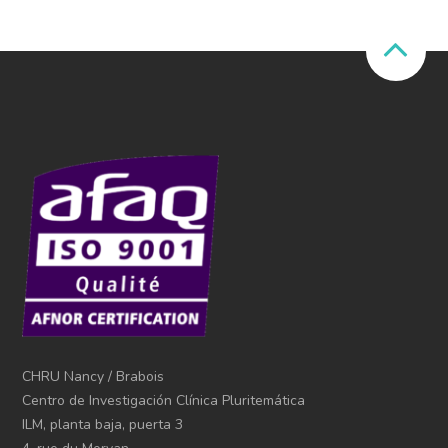
CHRU Nancy / Brabois
Centro de Investigación Clínica Pluritemática
ILM, planta baja, puerta 3