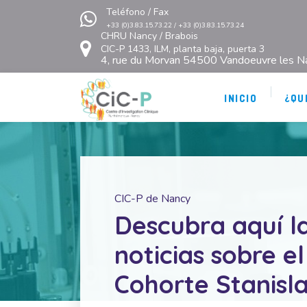
Teléfono / Fax
+33 (0)3.83.15.73.22 / +33 (0)3.83.15.73.24
CHRU Nancy / Brabois
CIC-P 1433, ILM, planta baja, puerta 3
4, rue du Morvan 54500 Vandoeuvre les N
INICIO
¿QU
CIC-P de Nancy
Descubra aquí la
noticias sobre el
Cohorte Stanisla