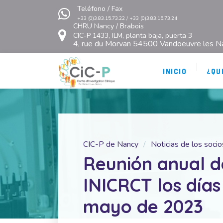
Teléfono / Fax
+33 (0)3.83.15.73.22 / +33 (0)3.83.15.73.24
CHRU Nancy / Brabois
CIC-P 1433, ILM, planta baja, puerta 3
4, rue du Morvan 54500 Vandoeuvre les N
INICIO
¿QU
CIC-P de Nancy
Noticias de los socio
Reunión anual d
INICRCT los días 
mayo de 2023