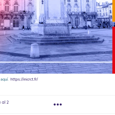
 aquí.
https://inicrct.fr/
 al 2