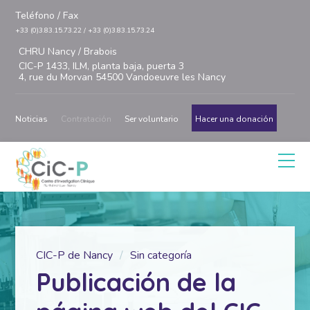
Teléfono / Fax
+33 (0)3.83.15.73.22 / +33 (0)3.83.15.73.24
CHRU Nancy / Brabois
CIC-P 1433, ILM, planta baja, puerta 3
4, rue du Morvan 54500 Vandoeuvre les Nancy
Noticias
Contratación
Ser voluntario
Hacer una donación
CIC-P de Nancy
Sin categoría
Publicación de la