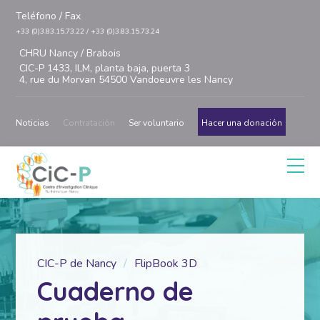
Teléfono / Fax
+33 (0)3.83.15.73.22 / +33 (0)3.83.15.73.24
CHRU Nancy / Brabois
CIC-P 1433, ILM, planta baja, puerta 3
4, rue du Morvan 54500 Vandoeuvre les Nancy
Noticias
Contratación
Ser voluntario
Hacer una donación
CIC-P de Nancy
FlipBook 3D
Cuaderno de