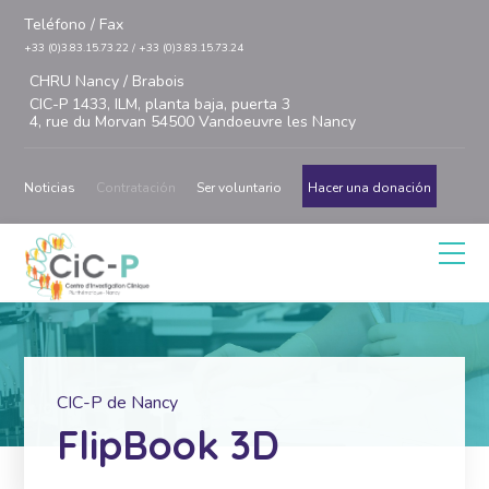
Teléfono / Fax
+33 (0)3.83.15.73.22 / +33 (0)3.83.15.73.24
CHRU Nancy / Brabois
CIC-P 1433, ILM, planta baja, puerta 3
4, rue du Morvan 54500 Vandoeuvre les Nancy
Noticias
Contratación
Ser voluntario
Hacer una donación
CIC-P de Nancy
FlipBook 3D