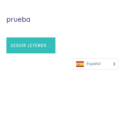
prueba
SEGUIR LEYENDO...
Español
Archivos
Diciembre de 2024
(1)
Noviembre de 2023
(1)