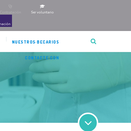
Contratación
Ser voluntario
nación
N
NUESTROS BECARIOS
CONTACTE CON