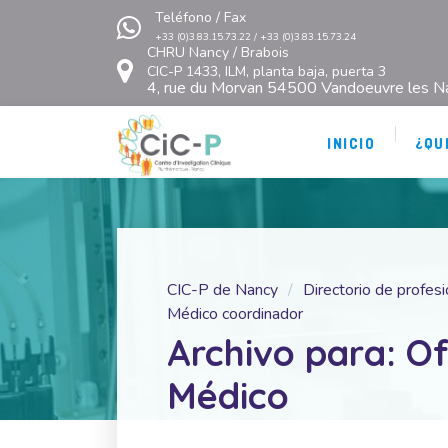
Teléfono / Fax
+33 (0)3.83.15.73.22 / +33 (0)3.83.15.73.24
CHRU Nancy / Brabois
CIC-P 1433, ILM, planta baja, puerta 3
4, rue du Morvan 54500 Vandoeuvre les N
INICIO
¿QU
CIC-P de Nancy
Directorio de profes
Médico coordinador
Archivo para: Of
Médico