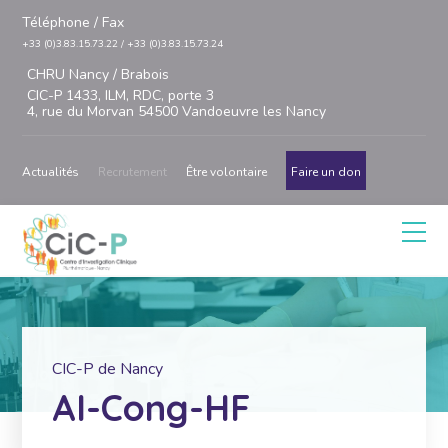
Téléphone / Fax
+33 (0)3.83.15.73.22 / +33 (0)3.83.15.73.24
CHRU Nancy / Brabois
CIC-P 1433, ILM, RDC, porte 3
4, rue du Morvan 54500 Vandoeuvre les Nancy
Actualités
Recrutement
Être volontaire
Faire un don
CIC-P de Nancy
AI-Cong-HF