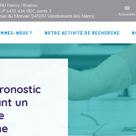
RU Nancy / Brabois
C-P 1433, ILM, RDC, porte 3
Actualités
 rue du Morvan 54500 Vandoeuvre les Nancy
OMMES-NOUS ?
NOTRE ACTIVITÉ DE RECHERCHE
N
ronostic
ant un
e
he