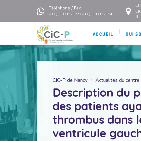
CH
Téléphone / Fax
CI
+33 (0)3.83.15.73.22 / +33 (0)3.83.15.73.24
4,
ACCUEIL
QUI S
CIC-P de Nancy
Actualités du centre
Description du p
des patients ay
thrombus dans l
ventricule gauc