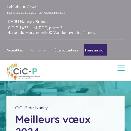
Téléphone / Fax
+33 (0)3.83.15.73.22 / +33 (0)3.83.15.73.24
CHRU Nancy / Brabois
CIC-P 1433, ILM, RDC, porte 3
4, rue du Morvan 54500 Vandoeuvre les Nancy
Actualités
Recrutement
Être volontaire
Faire un don
CIC-P de Nancy
Meilleurs vœux