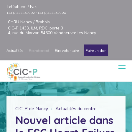
Téléphone / Fax
+33 (0)3.83.15.73.22 / +33 (0)3.83.15.73.24
CHRU Nancy / Brabois
CIC-P 1433, ILM, RDC, porte 3
4, rue du Morvan 54500 Vandoeuvre les Nancy
Actualités
Recrutement
Être volontaire
Faire un don
CIC-P de Nancy
Actualités du centre
Nouvel article dans