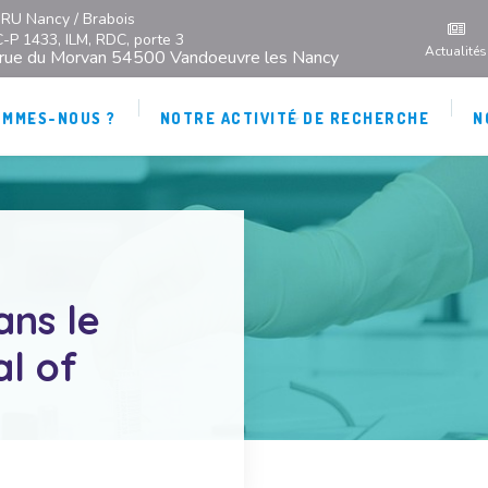
RU Nancy / Brabois
C-P 1433, ILM, RDC, porte 3
Actualités
 rue du Morvan 54500 Vandoeuvre les Nancy
OMMES-NOUS ?
NOTRE ACTIVITÉ DE RECHERCHE
N
ans le
l of