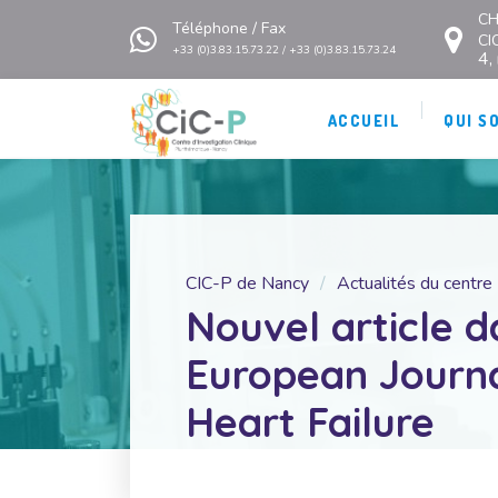
CH
Téléphone / Fax
CI
+33 (0)3.83.15.73.22 / +33 (0)3.83.15.73.24
4,
ACCUEIL
QUI S
CIC-P de Nancy
Actualités du centre
Nouvel article d
European Journa
Heart Failure