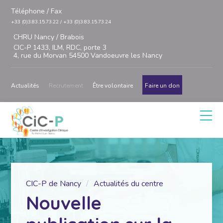
Téléphone / Fax
+33 (0)3.83.15.73.22 / +33 (0)3.83.15.73.24
CHRU Nancy / Brabois
CIC-P 1433, ILM, RDC, porte 3
4, rue du Morvan 54500 Vandoeuvre les Nancy
Actualités
Recrutement
Être volontaire
Faire un don
CIC-P de Nancy
Actualités du centre
Nouvelle