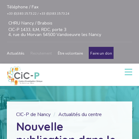
Téléphone / Fax
+33 (0)3.83.15.73.22 / +33 (0)3.83.15.73.24
CHRU Nancy / Brabois
CIC-P 1433, ILM, RDC, porte 3
4, rue du Morvan 54500 Vandoeuvre les Nancy
Actualités
Recrutement
Être volontaire
Faire un don
CIC-P de Nancy
Actualités du centre
Nouvelle