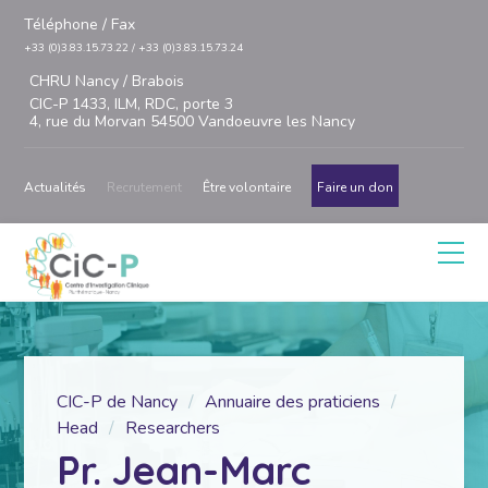
Téléphone / Fax
+33 (0)3.83.15.73.22 / +33 (0)3.83.15.73.24
CHRU Nancy / Brabois
CIC-P 1433, ILM, RDC, porte 3
4, rue du Morvan 54500 Vandoeuvre les Nancy
Actualités
Recrutement
Être volontaire
Faire un don
CIC-P de Nancy
Annuaire des praticiens
Head
Researchers
Pr. Jean-Marc