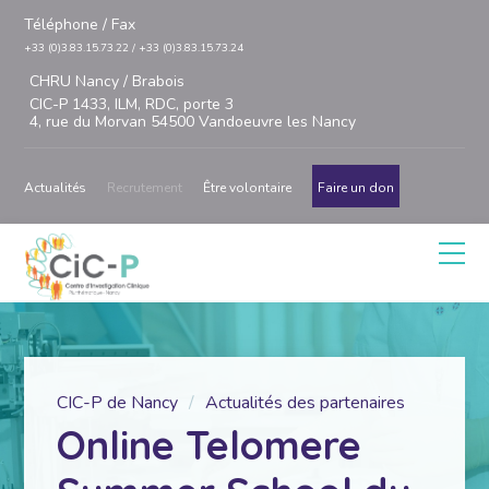
Téléphone / Fax
+33 (0)3.83.15.73.22 / +33 (0)3.83.15.73.24
CHRU Nancy / Brabois
CIC-P 1433, ILM, RDC, porte 3
4, rue du Morvan 54500 Vandoeuvre les Nancy
Actualités
Recrutement
Être volontaire
Faire un don
CIC-P de Nancy
Actualités des partenaires
Online Telomere