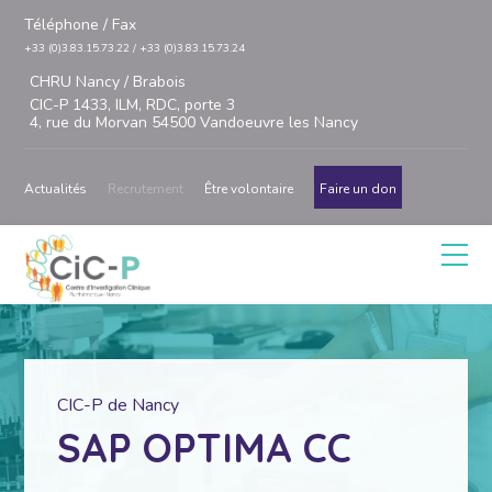
Téléphone / Fax
+33 (0)3.83.15.73.22 / +33 (0)3.83.15.73.24
CHRU Nancy / Brabois
CIC-P 1433, ILM, RDC, porte 3
4, rue du Morvan 54500 Vandoeuvre les Nancy
Actualités
Recrutement
Être volontaire
Faire un don
CIC-P de Nancy
SAP OPTIMA CC