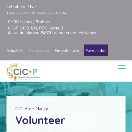
Téléphone / Fax
+33 (0)3.83.15.73.22 / +33 (0)3.83.15.73.24
CHRU Nancy / Brabois
CIC-P 1433, ILM, RDC, porte 3
4, rue du Morvan 54500 Vandoeuvre les Nancy
Actualités
Recrutement
Être volontaire
Faire un don
CIC-P de Nancy
Volunteer