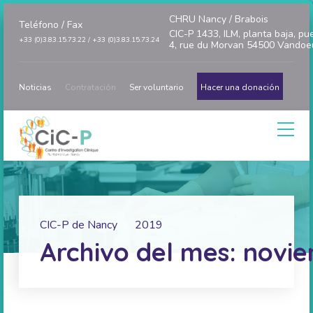
CHRU Nancy / Brabois
Teléfono / Fax
CIC-P 1433, ILM, planta baja, pu
+33 (0)3.83.15.73.22 / +33 (0)3.83.15.73.24
4, rue du Morvan 54500 Vandoe
Noticias
Contratación
Ser voluntario
Hacer una donación
CIC-P de Nancy
2019
Archivo del mes: novie