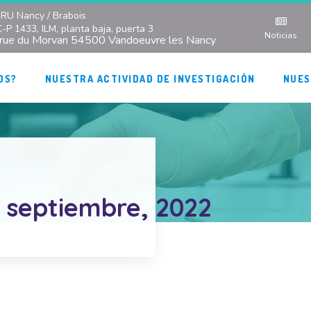
RU Nancy / Brabois
C-P 1433, ILM, planta baja, puerta 3
Noticias
 rue du Morvan 54500 Vandoeuvre les Nancy
OS?
NUESTRA ACTIVIDAD DE INVESTIGACIÓN
NUES
: septiembre, 2022