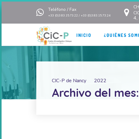
CH
Teléfono / Fax
CI
+33 (0)3.83.15.73.22 / +33 (0)3.83.15.73.24
4,
INICIO
¿QUIÉNES SOM
CIC-P de Nancy
2022
Archivo del mes