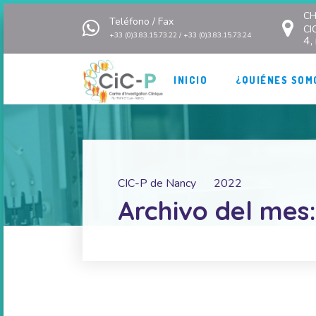
CH
Teléfono / Fax
CI
+33 (0)3.83.15.73.22 / +33 (0)3.83.15.73.24
4,
INICIO
¿QUIÉNES SOM
CIC-P de Nancy
2022
Archivo del mes: