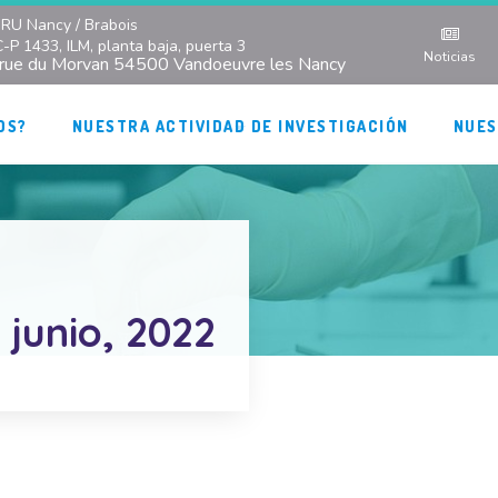
RU Nancy / Brabois
C-P 1433, ILM, planta baja, puerta 3
Noticias
 rue du Morvan 54500 Vandoeuvre les Nancy
OS?
NUESTRA ACTIVIDAD DE INVESTIGACIÓN
NUES
 junio, 2022