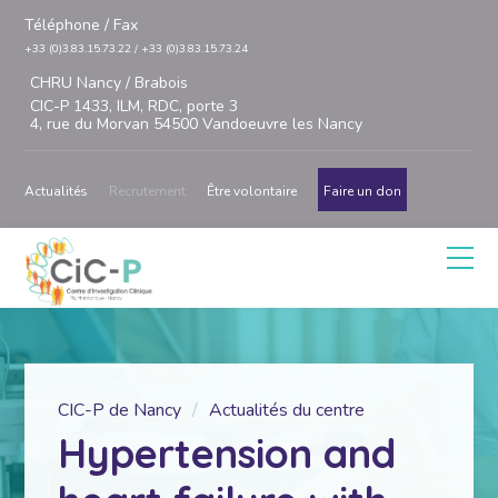
Téléphone / Fax
+33 (0)3.83.15.73.22 / +33 (0)3.83.15.73.24
CHRU Nancy / Brabois
CIC-P 1433, ILM, RDC, porte 3
4, rue du Morvan 54500 Vandoeuvre les Nancy
Actualités
Recrutement
Être volontaire
Faire un don
CIC-P de Nancy
Actualités du centre
Hypertension and