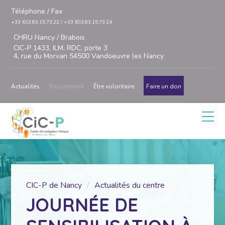
Téléphone / Fax
+33 (0)3.83.15.73.22 / +33 (0)3.83.15.73.24
CHRU Nancy / Brabois
CIC-P 1433, ILM, RDC, porte 3
4, rue du Morvan 54500 Vandoeuvre les Nancy
Actualités
Recrutement
Être volontaire
Faire un don
CIC-P de Nancy
Actualités du centre
JOURNÉE DE