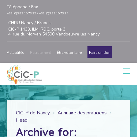
Téléphone / Fax
+33 (0)3.83.15.73.22 / +33 (0)3.83.15.73.24
CHRU Nancy / Brabois
CIC-P 1433, ILM, RDC, porte 3
4, rue du Morvan 54500 Vandoeuvre les Nancy
Actualités
Recrutement
Être volontaire
Faire un don
CIC-P de Nancy
Annuaire des praticiens
Head
Archive for: