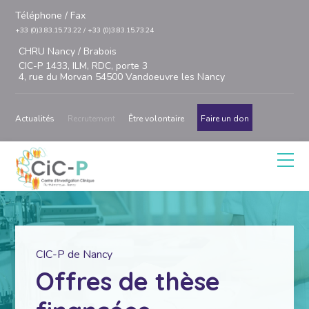
Téléphone / Fax
+33 (0)3.83.15.73.22 / +33 (0)3.83.15.73.24
CHRU Nancy / Brabois
CIC-P 1433, ILM, RDC, porte 3
4, rue du Morvan 54500 Vandoeuvre les Nancy
Actualités
Recrutement
Être volontaire
Faire un don
CIC-P de Nancy
Offres de thèse