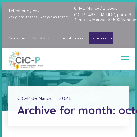
CHRU Nancy / Brabois
Téléphone / Fax
CIC-P 1433, ILM, RDC, porte 3
+33 (0)3.83.15.73.22 / +33 (0)3.83.15.73.24
4, rue du Morvan 54500 Vandoe
Actualités
Recrutement
Être volontaire
Faire un don
CIC-P de Nancy
2021
Archive for month: oct